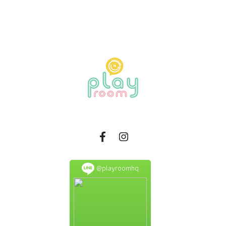
@playroomhq