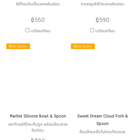
ซิลิโคนกันเปื้อนลายหินอ่อน
จานหลุมซิลิโคนลายหินอ่อน
฿550
฿590
เปรียบเทียบ
เปรียบเทียบ
Best Seller
Best Seller
Marble Silicone Bowl & Spoon
Sweet Dream Cloud Fork &
Spoon
เซทถ้วยซิลิโคนก้นดูด พร้อมช้อนลาย
หินอ่อน
ช้อนส้อมเยื่อไผ่ลายก้อนเมฆ